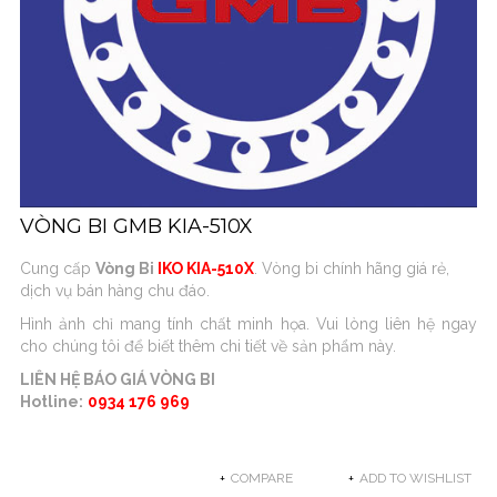
VÒNG BI GMB KIA-510X
Cung cấp
Vòng Bi
IKO KIA-510X
. Vòng bi chính hãng giá rẻ,
dịch vụ bán hàng chu đáo.
Hình ảnh chỉ mang tính chất minh họa. Vui lòng liên hệ ngay
cho chúng tôi để biết thêm chi tiết về sản phẩm này.
LIÊN HỆ BÁO GIÁ VÒNG BI
Hotline:
0934 176 969
COMPARE
ADD TO WISHLIST