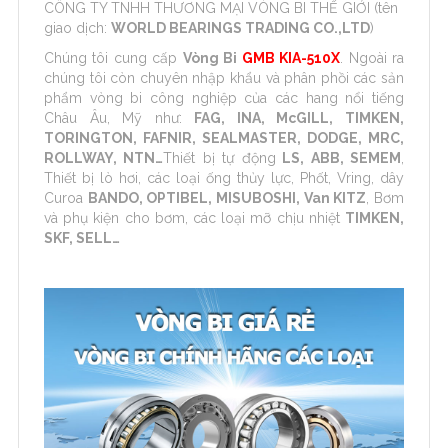
CÔNG TY TNHH THƯƠNG MẠI VÒNG BI THẾ GIỚI (tên
giao dịch:
WORLD BEARINGS TRADING CO.,LTD
)
Chúng tôi cung cấp
Vòng Bi
GMB KIA-510X
. Ngoài ra
chúng tôi còn chuyên nhập khẩu và phân phồi các sản
phẩm vòng bi công nghiệp của các hang nổi tiếng
Châu Âu, Mỹ như:
FAG, INA, McGILL, TIMKEN,
TORINGTON, FAFNIR, SEALMASTER, DODGE, MRC,
ROLLWAY, NTN…
Thiết bị tự động
LS, ABB, SEMEM
,
Thiết bị lò hơi, các loại ống thủy lực, Phốt, Vring, dây
Curoa
BANDO, OPTIBEL, MISUBOSHI, Van KITZ
, Bơm
và phụ kiện cho bơm, các loại mỡ chịu nhiệt
TIMKEN,
SKF, SELL…