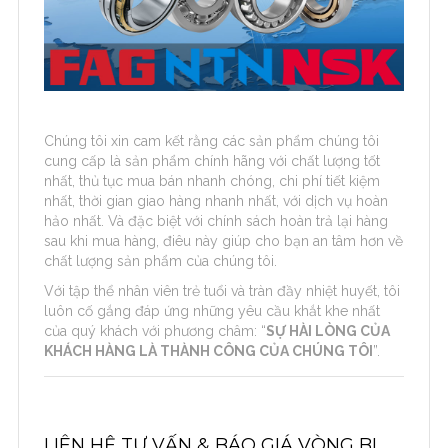
Chúng tôi xin cam kết rằng các sản phẩm chúng tôi
cung cấp là sản phẩm chính hãng với chất lượng tốt
nhất, thủ tục mua bán nhanh chóng, chi phí tiết kiệm
nhất, thời gian giao hàng nhanh nhất, với dịch vụ hoàn
hảo nhất. Và đặc biệt với chính sách hoàn trả lại hàng
sau khi mua hàng, điêu này giúp cho bạn an tâm hơn về
chất lượng sản phẩm của chúng tôi.
Với tập thể nhân viên trẻ tuổi và tràn đầy nhiệt huyết, tôi
luôn cố gắng đáp ứng những yêu cầu khắt khe nhất
của quý khách với phương châm: “
SỰ HÀI LÒNG CỦA
KHÁCH HÀNG LÀ THÀNH CÔNG CỦA CHÚNG TÔI
”.
LIÊN HỆ TƯ VẤN & BÁO GIÁ VÒNG BI