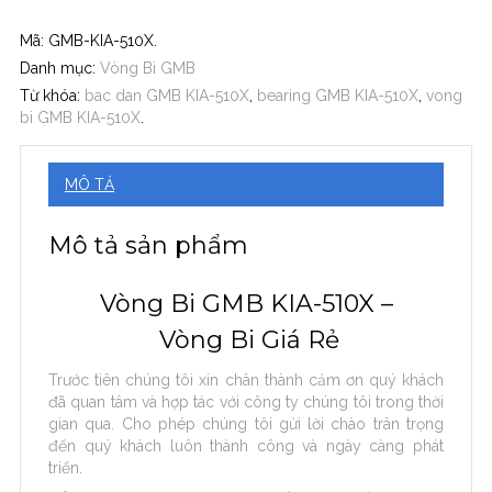
Mã:
GMB-KIA-510X
.
Danh mục:
Vòng Bi GMB
Từ khóa:
bac dan GMB KIA-510X
,
bearing GMB KIA-510X
,
vong
bi GMB KIA-510X
.
MÔ TẢ
Mô tả sản phẩm
Vòng Bi GMB KIA-510X –
Vòng Bi Giá Rẻ
Trước tiên chúng tôi xin chân thành cảm ơn quý khách
đã quan tâm và hợp tác với công ty chúng tôi trong thời
gian qua. Cho phép chúng tôi gửi lời chào trân trọng
đến quý khách luôn thành công và ngày càng phát
triển.