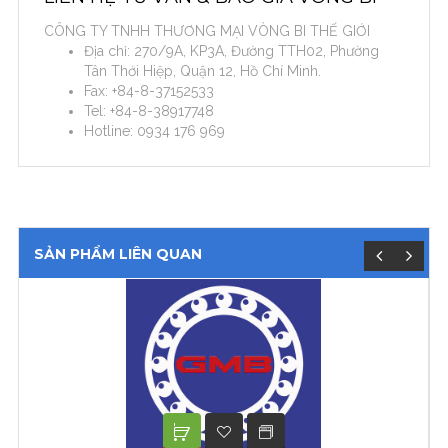
CÔNG TY TNHH THƯƠNG MẠI VÒNG BI THẾ GIỚI
Địa chỉ: 270/9A, KP3A, Đường TTH02, Phường
Tân Thới Hiệp, Quận 12, Hồ Chí Minh.
Fax: +84-8-37152533
Tel: +84-8-38917748
Hotline: 0934 176 969
SẢN PHẨM LIÊN QUAN
XEM TIẾP
ADD TO WISHLIST