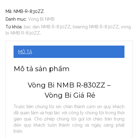
Mã:
NMB-R-830ZZ
.
Danh mục:
Vòng Bi NMB
Từ khóa:
bac dan NMB R-830ZZ
,
bearing NMB R-830ZZ
,
vong
bi NMB R-830ZZ
.
MÔ TẢ
Mô tả sản phẩm
Vòng Bi NMB R-830ZZ –
Vòng Bi Giá Rẻ
Trước tiên chúng tôi xin chân thành cảm ơn quý khách
đã quan tâm và hợp tác với công ty chúng tôi trong thời
gian qua. Cho phép chúng tôi gửi lời chào trân trọng
đến quý khách luôn thành công và ngày càng phát
triển.