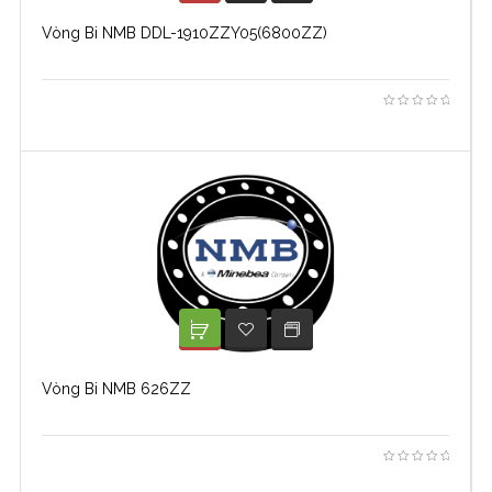
Vòng Bi NMB DDL-1910ZZY05(6800ZZ)
XEM TIẾP
ADD TO WISHLIST
Vòng Bi NMB 626ZZ