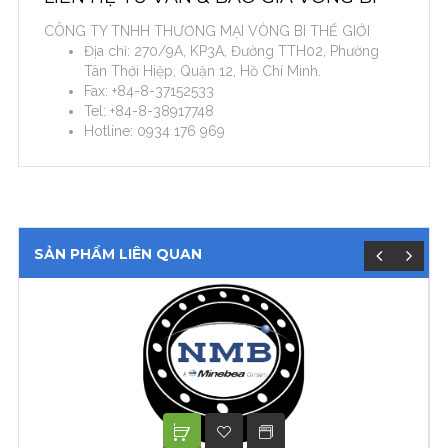
CÔNG TY TNHH THƯƠNG MẠI VÒNG BI THẾ GIỚI
Địa chỉ: 270/9A, KP3A, Đường TTH02, Phường
Tân Thới Hiệp, Quận 12, Hồ Chí Minh.
Fax: +84-8-37152533
Tel: +84-8-38917748
Hotline: 0934 176 969
SẢN PHẨM LIÊN QUAN
XEM TIẾP
ADD TO WISHLIST