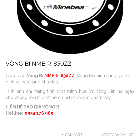
VÒNG BI NMB R-830ZZ
Cung cấp
Vòng Bi
NMB R-830ZZ
. Vòng bi chính hãng giá rẻ,
dịch vụ bán hàng chu đáo.
Hình ảnh chỉ mang tính chất minh họa. Vui lòng liên hệ ngay
cho chúng tôi để biết thêm chi tiết về sản phẩm này.
LIÊN HỆ BÁO GIÁ VÒNG BI
Hotline:
0934 176 969
COMPARE
ADD TO WISHLIST