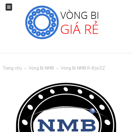
Trang chủ
Vòng Bi NMB
Vòng Bi NMB R-830ZZ
>
>