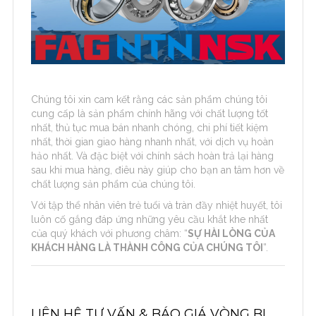
Chúng tôi xin cam kết rằng các sản phẩm chúng tôi
cung cấp là sản phẩm chính hãng với chất lượng tốt
nhất, thủ tục mua bán nhanh chóng, chi phí tiết kiệm
nhất, thời gian giao hàng nhanh nhất, với dịch vụ hoàn
hảo nhất. Và đặc biệt với chính sách hoàn trả lại hàng
sau khi mua hàng, điêu này giúp cho bạn an tâm hơn về
chất lượng sản phẩm của chúng tôi.
Với tập thể nhân viên trẻ tuổi và tràn đầy nhiệt huyết, tôi
luôn cố gắng đáp ứng những yêu cầu khắt khe nhất
của quý khách với phương châm: “
SỰ HÀI LÒNG CỦA
KHÁCH HÀNG LÀ THÀNH CÔNG CỦA CHÚNG TÔI
”.
LIÊN HỆ TƯ VẤN & BÁO GIÁ VÒNG BI