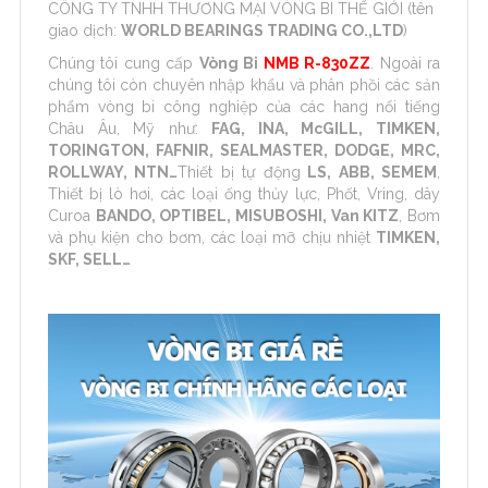
CÔNG TY TNHH THƯƠNG MẠI VÒNG BI THẾ GIỚI (tên
giao dịch:
WORLD BEARINGS TRADING CO.,LTD
)
Chúng tôi cung cấp
Vòng Bi
NMB R-830ZZ
. Ngoài ra
chúng tôi còn chuyên nhập khẩu và phân phồi các sản
phẩm vòng bi công nghiệp của các hang nổi tiếng
Châu Âu, Mỹ như:
FAG, INA, McGILL, TIMKEN,
TORINGTON, FAFNIR, SEALMASTER, DODGE, MRC,
ROLLWAY, NTN…
Thiết bị tự động
LS, ABB, SEMEM
,
Thiết bị lò hơi, các loại ống thủy lực, Phốt, Vring, dây
Curoa
BANDO, OPTIBEL, MISUBOSHI, Van KITZ
, Bơm
và phụ kiện cho bơm, các loại mỡ chịu nhiệt
TIMKEN,
SKF, SELL…