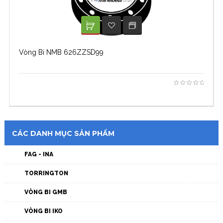
XEM TIẾP
ADD TO WISHLIST
Vòng Bi NMB 626ZZSD99
CÁC DANH MỤC SẢN PHẨM
FAG - INA
TORRINGTON
VÒNG BI GMB
VÒNG BI IKO