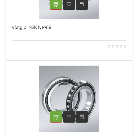
XEM TIẾP
ADD TO WISHLIST
Vòng bi NSK N1068
XEM TIẾP
ADD TO WISHLIST