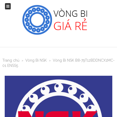
Trang chủ
Vòng Bi NSK
Vòng Bi NSK B8-79T12BDDNCX1MC-
>
>
01 ENSS5