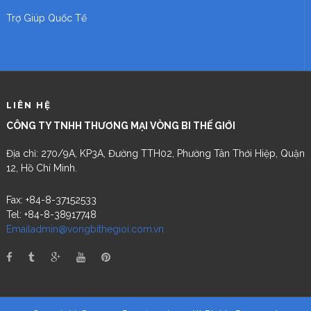
Trợ Giúp Quốc Tế
LIÊN HỆ
CÔNG TY TNHH THƯƠNG MẠI VÒNG BI THẾ GIỚI
Địa chỉ: 270/9A, KP3A, Đường TTH02, Phường Tân Thới Hiệp, Quận
12, Hồ Chí Minh.
Fax: +84-8-37152533
Tel: +84-8-38917748
Emailadmin@vongbithegioi.com.vn