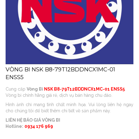
VÒNG BI NSK B8-79T12BDDNCX1MC-01
ENSS5
Cung cấp
Vòng Bi
NSK B8-79T12BDDNCX1MC-01 ENSS5
.
Vòng bi chính hãng giá rẻ, dịch vụ bán hàng chu đáo.
Hình ảnh chỉ mang tính chất minh họa. Vui lòng liên hệ ngay
cho chúng tôi để biết thêm chi tiết về sản phẩm này.
LIÊN HỆ BÁO GIÁ VÒNG BI
Hotline:
0934 176 969