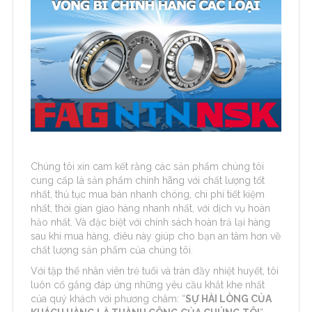
Chúng tôi xin cam kết rằng các sản phẩm chúng tôi
cung cấp là sản phẩm chính hãng với chất lượng tốt
nhất, thủ tục mua bán nhanh chóng, chi phí tiết kiệm
nhất, thời gian giao hàng nhanh nhất, với dịch vụ hoàn
hảo nhất. Và đặc biệt với chính sách hoàn trả lại hàng
sau khi mua hàng, điêu này giúp cho bạn an tâm hơn về
chất lượng sản phẩm của chúng tôi.
Với tập thể nhân viên trẻ tuổi và tràn đầy nhiệt huyết, tôi
luôn cố gắng đáp ứng những yêu cầu khắt khe nhất
của quý khách với phương châm: “
SỰ HÀI LÒNG CỦA