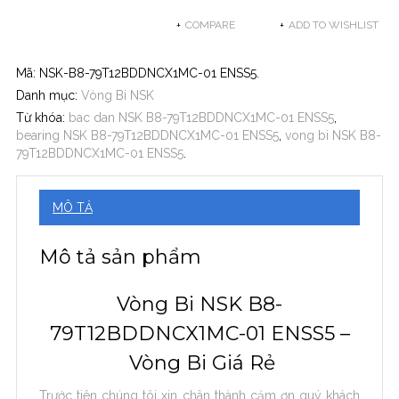
COMPARE
ADD TO WISHLIST
Mã:
NSK-B8-79T12BDDNCX1MC-01 ENSS5
.
Danh mục:
Vòng Bi NSK
Từ khóa:
bac dan NSK B8-79T12BDDNCX1MC-01 ENSS5
,
bearing NSK B8-79T12BDDNCX1MC-01 ENSS5
,
vong bi NSK B8-
79T12BDDNCX1MC-01 ENSS5
.
MÔ TẢ
Mô tả sản phẩm
Vòng Bi NSK B8-
79T12BDDNCX1MC-01 ENSS5 –
Vòng Bi Giá Rẻ
Trước tiên chúng tôi xin chân thành cảm ơn quý khách