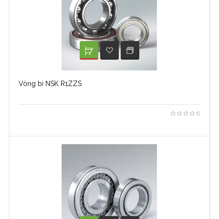
XEM TIẾP
ADD TO WISHLIST
Vòng bi NSK R1ZZS