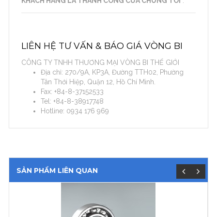
KHÁCH HÀNG LÀ THÀNH CÔNG CỦA CHÚNG TÔI
”.
LIÊN HỆ TƯ VẤN & BÁO GIÁ VÒNG BI
CÔNG TY TNHH THƯƠNG MẠI VÒNG BI THẾ GIỚI
Địa chỉ: 270/9A, KP3A, Đường TTH02, Phường
Tân Thới Hiệp, Quận 12, Hồ Chí Minh.
Fax: +84-8-37152533
Tel: +84-8-38917748
Hotline: 0934 176 969
SẢN PHẨM LIÊN QUAN