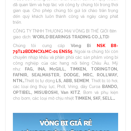
đã quan tâm và hợp tác với công ty chúng tôi trong thời
gian qua. Cho phép chúng tôi gửi lời chào trân trọng
đến quý khách luôn thành công và ngày càng phát
triển.
CÔNG TY TNHH THƯƠNG MẠI VÒNG BI THẾ GIỚI (tên
giao dịch:
WORLD BEARINGS TRADING CO.,LTD
)
Chúng tôi cung cấp
Vòng Bi
NSK B8-
79T12BDDNCX1MC-01 ENSS5
. Ngoài ra chúng tôi còn
chuyên nhập khẩu và phân phồi các sản phẩm vòng bi
công nghiệp của các hang nổi tiếng Châu Âu, Mỹ
như:
FAG, INA, McGILL, TIMKEN, TORINGTON,
FAFNIR, SEALMASTER, DODGE, MRC, ROLLWAY,
NTN…
Thiết bị tự động
LS, ABB, SEMEM
, Thiết bị lò hơi,
các loại ống thủy lực, Phốt, Vring, dây Curoa
BANDO,
OPTIBEL, MISUBOSHI, Van KITZ
, Bơm và phụ kiện
cho bơm, các loại mỡ chịu nhiệt
TIMKEN, SKF, SELL…