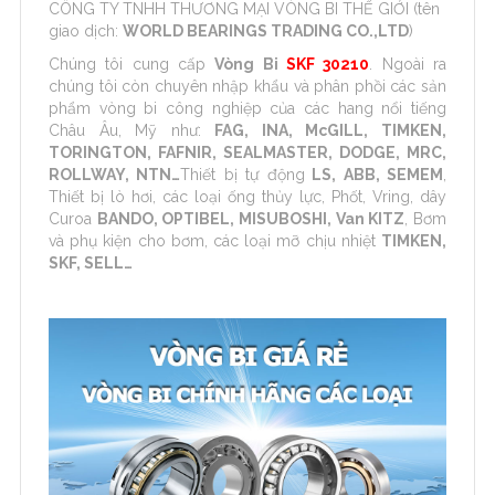
CÔNG TY TNHH THƯƠNG MẠI VÒNG BI THẾ GIỚI (tên
giao dịch:
WORLD BEARINGS TRADING CO.,LTD
)
Chúng tôi cung cấp
Vòng Bi
SKF 30210
. Ngoài ra
chúng tôi còn chuyên nhập khẩu và phân phồi các sản
phẩm vòng bi công nghiệp của các hang nổi tiếng
Châu Âu, Mỹ như:
FAG, INA, McGILL, TIMKEN,
TORINGTON, FAFNIR, SEALMASTER, DODGE, MRC,
ROLLWAY, NTN…
Thiết bị tự động
LS, ABB, SEMEM
,
Thiết bị lò hơi, các loại ống thủy lực, Phốt, Vring, dây
Curoa
BANDO, OPTIBEL, MISUBOSHI, Van KITZ
, Bơm
và phụ kiện cho bơm, các loại mỡ chịu nhiệt
TIMKEN,
SKF, SELL…