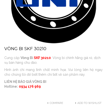
VÒNG BI SKF 30210
Cung cấp
Vòng Bi
SKF 30210
. Vòng bi chính hãng giá rẻ, dịch
vụ bán hàng chu đáo.
Hình ảnh chỉ mang tính chất minh họa. Vui lòng liên hệ ngay
cho chúng tôi để biết thêm chi tiết về sản phẩm này.
LIÊN HỆ BÁO GIÁ VÒNG BI
Hotline:
0934 176 969
COMPARE
ADD TO WISHLIST