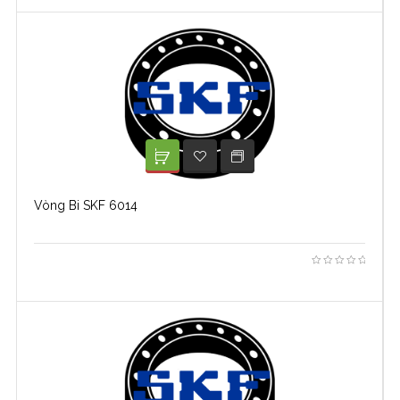
XEM TIẾP
ADD TO WISHLIST
Vòng Bi SKF 6014