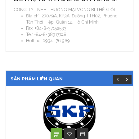
CÔNG TY TNHH THƯƠNG MẠI VÒNG BI THẾ GIỚI
Địa chỉ: 270/9A, KP3A, Đường TTH02, Phường
Tân Thới Hiệp, Quận 12, Hồ Chí Minh.
Fax: +84-8-37152533
Tel: +84-8-38917748
Hotline: 0934 176 969
SẢN PHẨM LIÊN QUAN
XEM TIẾP
ADD TO WISHLIST