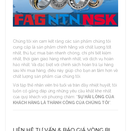
Chúng tôi xin cam kết rằng các sản phẩm chúng tôi
cung cấp là sản phẩm chính hãng với chất lượng tốt
nhất, thủ tục mua bán nhanh chóng, chi phí tiết kiệm
nhất, thời gian giao hàng nhanh nhất, với dịch vụ hoàn
hảo nhất. Và đặc biệt với chính sách hoàn trả lại hàng
sau khi mua hàng, điêu này giúp cho bạn an tâm hơn về
chất lượng sản phẩm của chúng tôi.
Với tập thể nhân viên trẻ tuổi và tràn đầy nhiệt huyết, tôi
luôn cố gắng đáp ứng những yêu cầu khắt khe nhất
của quý khách với phương châm: “
SỰ HÀI LÒNG CỦA
KHÁCH HÀNG LÀ THÀNH CÔNG CỦA CHÚNG TÔI
”.
LIÊN HỆ TƯ VẤN & BÁO GIÁ VÒNG BI