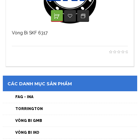
XEM TIẾP
ADD TO WISHLIST
Vòng Bi SKF 6317
CÁC DANH MỤC SẢN PHẨM
FAG - INA
TORRINGTON
VÒNG BI GMB
VÒNG BI IKO