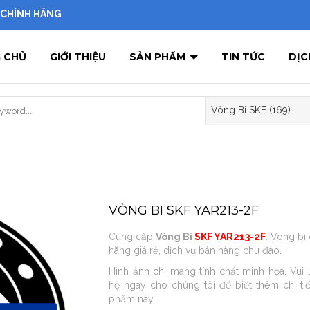
I CHÍNH HÃNG
 CHỦ
GIỚI THIỆU
SẢN PHẨM
TIN TỨC
DỊC
VÒNG BI SKF YAR213-2F
Cung cấp
Vòng Bi
SKF YAR213-2F
. Vòng bi
hãng giá rẻ, dịch vụ bán hàng chu đáo.
Hình ảnh chỉ mang tính chất minh họa. Vui 
hệ ngay cho chúng tôi để biết thêm chi tiế
phẩm này.