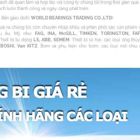
ách đã quan tâm và hợp tác với công ty chúng tôi trong thời gian qua
ách luôn thành công và ngày càng phát triển.
tên giao dịch:
WORLD BEARINGS TRADING CO.,LTD
)
oài ra chúng tôi còn chuyên nhập khẩu và phân phồi các sản phẩm
âu Âu, Mỹ như:
FAG, INA, McGILL, TIMKEN, TORINGTON, FAF
Thiết bị tự động
LS, ABB, SEMEM
, Thiết bị lò hơi, các loại ống thủy
BOSHI, Van KITZ
, Bơm và phụ kiện cho bơm, các loại mỡ chịu n