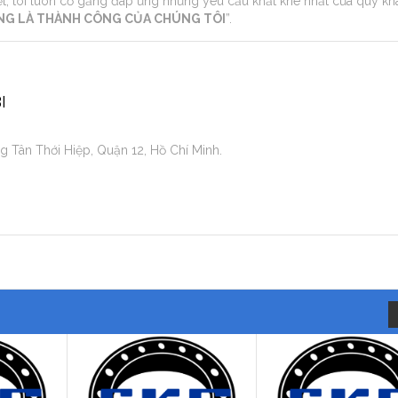
uyết, tôi luôn cố gắng đáp ứng những yêu cầu khắt khe nhất của quý k
ÀNG LÀ THÀNH CÔNG CỦA CHÚNG TÔI
”.
I
 Tân Thới Hiệp, Quận 12, Hồ Chí Minh.