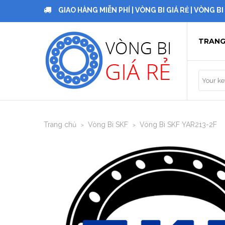
GIAO HÀNG MIỄN PHÍ | VÒNG BI GIÁ RẺ | VÒNG B
TRANG
Trang chủ
Vòng Bi SKF
Vòng Bi SKF YAR213-2F
>
>