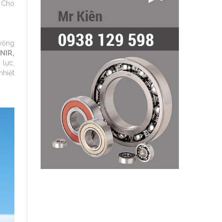
. Cho
 vòng
NIR,
 lực,
hiệt