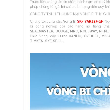
Trước tiên chúng tôi xin chân thành cảm ơn quý kh
phép chúng tôi gửi lời chào trân trọng đến quý kh
CÔNG TY TNHH THƯƠNG MẠI VÒNG BI THẾ GIỚI (
Chúng tôi cung cấp
Vòng Bi
SKF YAR213-2F
. Ng
bi công nghiệp của các hang nổi tiếng Ch
SEALMASTER, DODGE, MRC, ROLLWAY, NTN…
Phốt, Vring, dây Curoa
BANDO, OPTIBEL, MISU
TIMKEN, SKF, SELL…