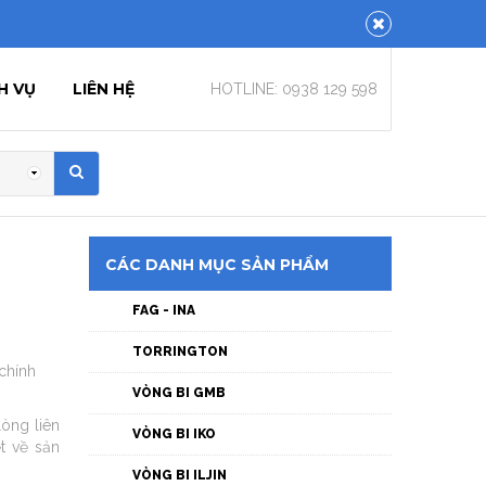
Close
H VỤ
LIÊN HỆ
HOTLINE: 0938 129 598
CÁC DANH MỤC SẢN PHẨM
FAG - INA
TORRINGTON
 chính
VÒNG BI GMB
lòng liên
VÒNG BI IKO
t về sản
VÒNG BI ILJIN