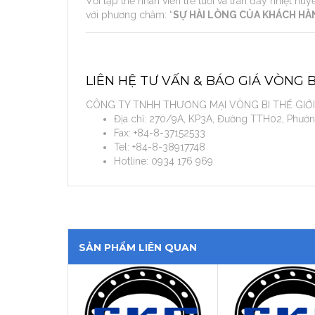
Với tập thể nhân viên trẻ tuổi và tràn đầy nhiệt h
với phương châm: “
SỰ HÀI LÒNG CỦA KHÁCH H
LIÊN HỆ TƯ VẤN & BÁO GIÁ VÒNG B
CÔNG TY TNHH THƯƠNG MẠI VÒNG BI THẾ GIỚI
Địa chỉ: 270/9A, KP3A, Đường TTH02, Phường
Fax: +84-8-37152533
Tel: +84-8-38917748
Hotline: 0934 176 969
SẢN PHẨM LIÊN QUAN