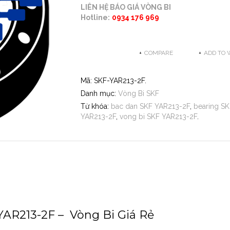
LIÊN HỆ BÁO GIÁ VÒNG BI
Hotline:
0934 176 969
COMPARE
ADD TO 
Mã:
SKF-YAR213-2F
.
Danh mục:
Vòng Bi SKF
Từ khóa:
bac dan SKF YAR213-2F
,
bearing S
YAR213-2F
,
vong bi SKF YAR213-2F
.
YAR213-2F – Vòng Bi Giá Rẻ