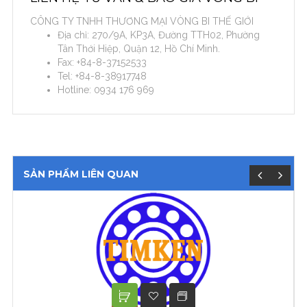
CÔNG TY TNHH THƯƠNG MẠI VÒNG BI THẾ GIỚI
Địa chỉ: 270/9A, KP3A, Đường TTH02, Phường
Tân Thới Hiệp, Quận 12, Hồ Chí Minh.
Fax: +84-8-37152533
Tel: +84-8-38917748
Hotline: 0934 176 969
SẢN PHẨM LIÊN QUAN
XEM TIẾP
ADD TO WISHLIST