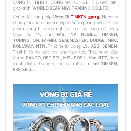
CÔNG TY TNHH THƯƠNG MẠI VÒNG BI THẾ GIỚI (tên
giao dịch:
WORLD BEARINGS TRADING CO.,LTD
)
Chúng tôi cung cấp
Vòng Bi
TIMKEN 33019
. Ngoài ra
chúng tôi còn chuyên nhập khẩu và phân phồi các sản
phẩm vòng bi công nghiệp của các hang nổi tiếng
Châu Âu, Mỹ như:
FAG, INA, McGILL, TIMKEN,
TORINGTON, FAFNIR, SEALMASTER, DODGE, MRC,
ROLLWAY, NTN…
Thiết bị tự động
LS, ABB, SEMEM
,
Thiết bị lò hơi, các loại ống thủy lực, Phốt, Vring, dây
Curoa
BANDO, OPTIBEL, MISUBOSHI, Van KITZ
, Bơm
và phụ kiện cho bơm, các loại mỡ chịu nhiệt
TIMKEN,
SKF, SELL…