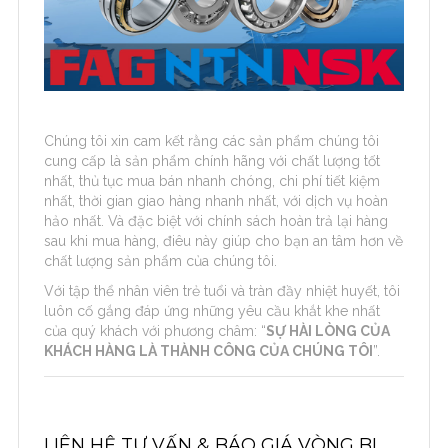
Chúng tôi xin cam kết rằng các sản phẩm chúng tôi
cung cấp là sản phẩm chính hãng với chất lượng tốt
nhất, thủ tục mua bán nhanh chóng, chi phí tiết kiệm
nhất, thời gian giao hàng nhanh nhất, với dịch vụ hoàn
hảo nhất. Và đặc biệt với chính sách hoàn trả lại hàng
sau khi mua hàng, điêu này giúp cho bạn an tâm hơn về
chất lượng sản phẩm của chúng tôi.
Với tập thể nhân viên trẻ tuổi và tràn đầy nhiệt huyết, tôi
luôn cố gắng đáp ứng những yêu cầu khắt khe nhất
của quý khách với phương châm: “
SỰ HÀI LÒNG CỦA
KHÁCH HÀNG LÀ THÀNH CÔNG CỦA CHÚNG TÔI
”.
LIÊN HỆ TƯ VẤN & BÁO GIÁ VÒNG BI