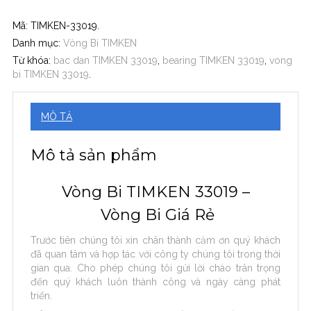
Mã:
TIMKEN-33019
.
Danh mục:
Vòng Bi TIMKEN
Từ khóa:
bac dan TIMKEN 33019
,
bearing TIMKEN 33019
,
vong
bi TIMKEN 33019
.
MÔ TẢ
Mô tả sản phẩm
Vòng Bi TIMKEN 33019 –
Vòng Bi Giá Rẻ
Trước tiên chúng tôi xin chân thành cảm ơn quý khách
đã quan tâm và hợp tác với công ty chúng tôi trong thời
gian qua. Cho phép chúng tôi gửi lời chào trân trọng
đến quý khách luôn thành công và ngày càng phát
triển.