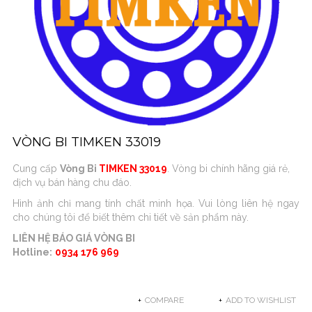
VÒNG BI TIMKEN 33019
Cung cấp
Vòng Bi
TIMKEN 33019
. Vòng bi chính hãng giá rẻ,
dịch vụ bán hàng chu đáo.
Hình ảnh chỉ mang tính chất minh họa. Vui lòng liên hệ ngay
cho chúng tôi để biết thêm chi tiết về sản phẩm này.
LIÊN HỆ BÁO GIÁ VÒNG BI
Hotline:
0934 176 969
COMPARE
ADD TO WISHLIST