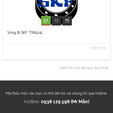
XEM TIẾP
ADD TO WISHLIST
Vòng Bi SKF TSN524L
Hiển thị một kết quả duy nhất
Mọi thắc mắc các bạn có thể liên hệ với chúng tôi qua hotline:
Hotline:
0938 129 598 (Mr Mẫn)