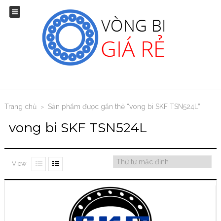
Trang chủ
Sản phẩm được gắn thẻ “vong bi SKF TSN524L”
>
vong bi SKF TSN524L
View