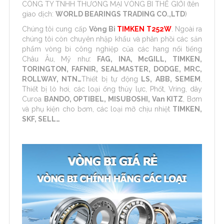
CÔNG TY TNHH THƯƠNG MẠI VÒNG BI THẾ GIỚI (tên
giao dịch:
WORLD BEARINGS TRADING CO.,LTD
)
Chúng tôi cung cấp
Vòng Bi
TIMKEN T252W
. Ngoài ra
chúng tôi còn chuyên nhập khẩu và phân phồi các sản
phẩm vòng bi công nghiệp của các hang nổi tiếng
Châu Âu, Mỹ như:
FAG, INA, McGILL, TIMKEN,
TORINGTON, FAFNIR, SEALMASTER, DODGE, MRC,
ROLLWAY, NTN…
Thiết bị tự động
LS, ABB, SEMEM
,
Thiết bị lò hơi, các loại ống thủy lực, Phốt, Vring, dây
Curoa
BANDO, OPTIBEL, MISUBOSHI, Van KITZ
, Bơm
và phụ kiện cho bơm, các loại mỡ chịu nhiệt
TIMKEN,
SKF, SELL…