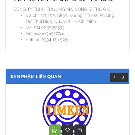
CÔNG TY TNHH THƯƠNG MẠI VÒNG BI THẾ GIỚI
Địa chỉ: 270/9A, KP3A, Đường TTH02, Phường
Tân Thới Hiệp, Quận 12, Hồ Chí Minh.
Fax: +84-8-37152533
Tel: +84-8-38917748
Hotline: 0934 176 969
SẢN PHẨM LIÊN QUAN
XEM TIẾP
ADD TO WISHLIST