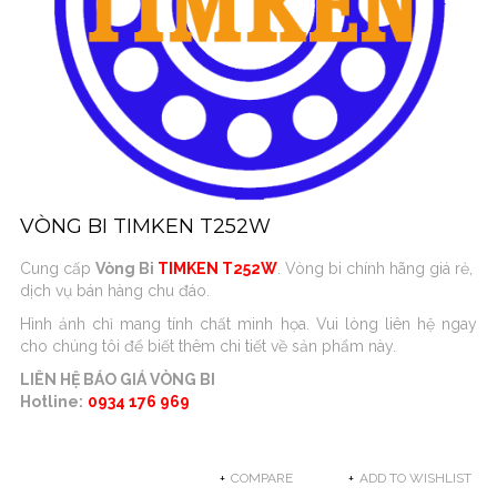
VÒNG BI TIMKEN T252W
Cung cấp
Vòng Bi
TIMKEN T252W
. Vòng bi chính hãng giá rẻ,
dịch vụ bán hàng chu đáo.
Hình ảnh chỉ mang tính chất minh họa. Vui lòng liên hệ ngay
cho chúng tôi để biết thêm chi tiết về sản phẩm này.
LIÊN HỆ BÁO GIÁ VÒNG BI
Hotline:
0934 176 969
COMPARE
ADD TO WISHLIST