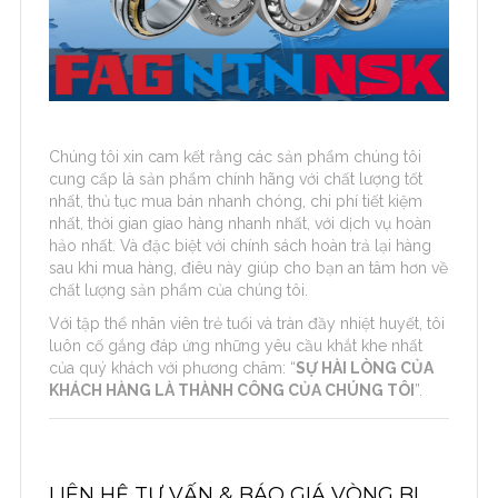
Chúng tôi xin cam kết rằng các sản phẩm chúng tôi
cung cấp là sản phẩm chính hãng với chất lượng tốt
nhất, thủ tục mua bán nhanh chóng, chi phí tiết kiệm
nhất, thời gian giao hàng nhanh nhất, với dịch vụ hoàn
hảo nhất. Và đặc biệt với chính sách hoàn trả lại hàng
sau khi mua hàng, điêu này giúp cho bạn an tâm hơn về
chất lượng sản phẩm của chúng tôi.
Với tập thể nhân viên trẻ tuổi và tràn đầy nhiệt huyết, tôi
luôn cố gắng đáp ứng những yêu cầu khắt khe nhất
của quý khách với phương châm: “
SỰ HÀI LÒNG CỦA
KHÁCH HÀNG LÀ THÀNH CÔNG CỦA CHÚNG TÔI
”.
LIÊN HỆ TƯ VẤN & BÁO GIÁ VÒNG BI